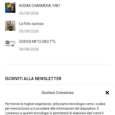
KODAK CHARMERA 1987
05/08/2026
La foto curiosa
05/08/2026
GODOX MF12-DK3 TTL
04/08/2026
ISCRIVITI ALLA NEWSLETTER
Gestisci Consenso
Iscrivendoti alla nostra newsletter accetti i Termini e le
Per fornire le migliori esperienze, utilizziamo tecnologie come i cookie
Condizioni d'Uso del nostro sito web. La tua email potrà essere
per memorizzare e/o accedere alle informazioni del dispositivo. Il
consenso a queste tecnologie ci permetterà di elaborare dati come il
utilizzata a fini commerciali e promozionali.