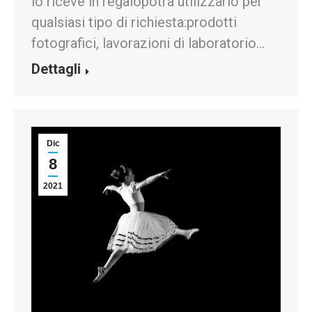
lo riceve in regalopotrà utilizzarlo per
qualsiasi tipo di richiesta:prodotti
fotografici, lavorazioni di laboratorio…
Dettagli
Dic
8
2021