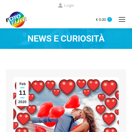
Login
€
0.00
0
NEWS E CURIOSITÀ
You are here:
Feb
11
2020