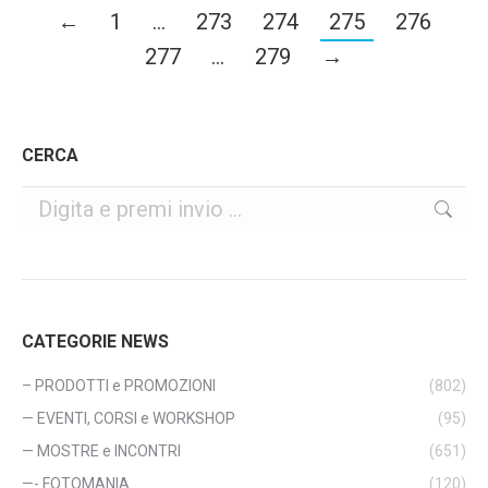
←
1
…
273
274
275
276
277
…
279
→
CERCA
Cerca
CATEGORIE NEWS
– PRODOTTI e PROMOZIONI
(802)
— EVENTI, CORSI e WORKSHOP
(95)
— MOSTRE e INCONTRI
(651)
—- FOTOMANIA
(120)