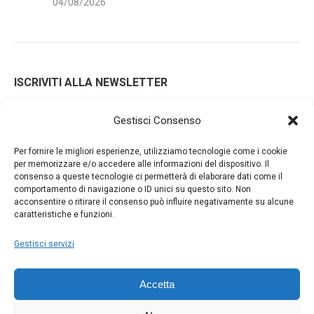
04/08/2026
ISCRIVITI ALLA NEWSLETTER
Gestisci Consenso
Iscrivendoti alla nostra newsletter accetti i Termini e le
Per fornire le migliori esperienze, utilizziamo tecnologie come i cookie
Condizioni d'Uso del nostro sito web. La tua email potrà essere
per memorizzare e/o accedere alle informazioni del dispositivo. Il
consenso a queste tecnologie ci permetterà di elaborare dati come il
utilizzata a fini commerciali e promozionali.
comportamento di navigazione o ID unici su questo sito. Non
acconsentire o ritirare il consenso può influire negativamente su alcune
caratteristiche e funzioni.
Gestisci servizi
Accetta