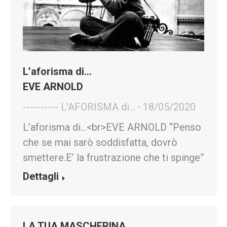
L’aforisma di…
EVE ARNOLD
---------- L'AFORISMA di...
18/05/2020
L’aforisma di…<br>EVE ARNOLD “Penso
che se mai sarò soddisfatta, dovrò
smettere.E’ la frustrazione che ti spinge”
Dettagli
LA TUA MASCHERINA