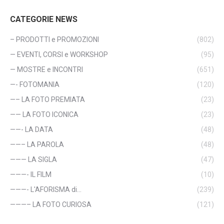
CATEGORIE NEWS
– PRODOTTI e PROMOZIONI
(802)
— EVENTI, CORSI e WORKSHOP
(95)
— MOSTRE e INCONTRI
(651)
—- FOTOMANIA
(120)
—– LA FOTO PREMIATA
(23)
—— LA FOTO ICONICA
(23)
——- LA DATA
(48)
——– LA PAROLA
(48)
——— LA SIGLA
(47)
———- IL FILM
(10)
———- L'AFORISMA di…
(239)
———– LA FOTO CURIOSA
(121)